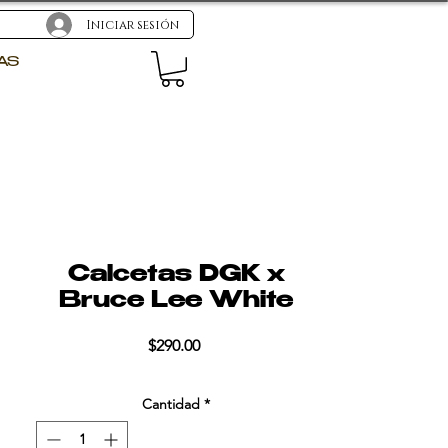
Iniciar sesión
AS
Calcetas DGK x
Bruce Lee White
Precio
$290.00
Cantidad
*