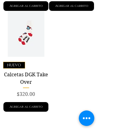
Agregar al carrito
Agregar al carrito
NUEVO
Calcetas DGK Take
Over
Precio
$320.00
Agregar al carrito