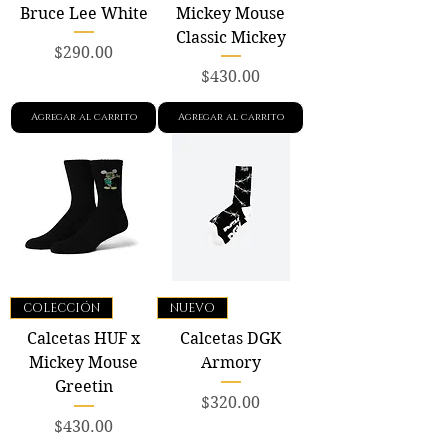
Bruce Lee White
Mickey Mouse
Classic Mickey
Precio
$290.00
Precio
$430.00
Agregar al carrito
Agregar al carrito
COLECCIÓN
NUEVO
Calcetas HUF x
Calcetas DGK
Mickey Mouse
Armory
Greetin
Precio
$320.00
Precio
$430.00