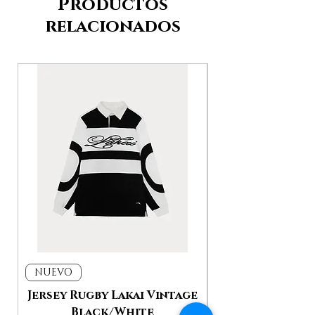
Productos
relacionados
NUEVO
NUEVO
Jersey Rugby Lakai Vintage
Jacket Work L
Black/White