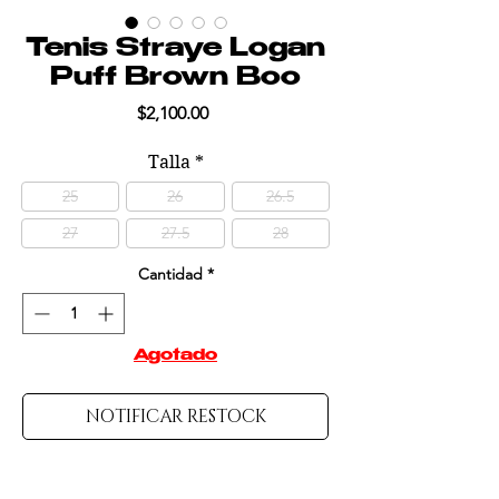
Tenis Straye Logan
Puff Brown Boo
Precio
$2,100.00
Talla
*
25
26
26.5
27
27.5
28
Cantidad
*
Agotado
NOTIFICAR RESTOCK