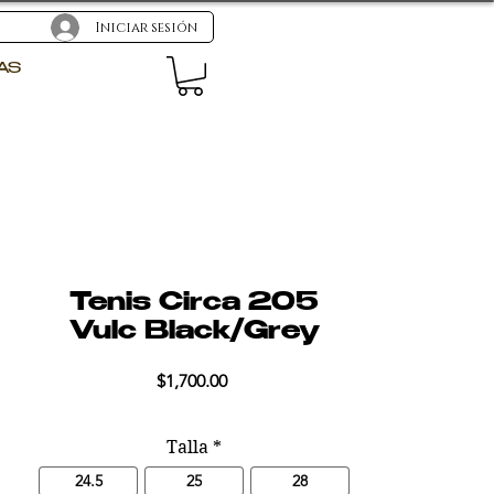
Iniciar sesión
AS
Tenis Circa 205
Vulc Black/Grey
Precio
$1,700.00
Talla
*
24.5
25
28