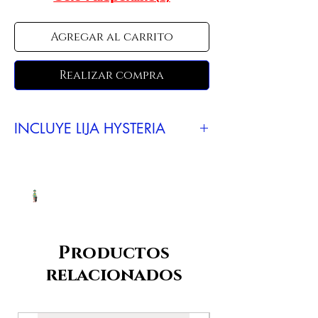
Agregar al carrito
Realizar compra
INCLUYE LIJA HYSTERIA
COLORES DISPONIBLES DE LIJAS
•Negra
•Transparente
•Morada
•Amarilla
•Verde Neón
•Naranja Neón
Productos
•Rosa Neón
relacionados