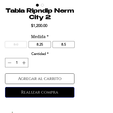
Tabla Ripndip Nerm
City 2
Precio
$1,200.00
Medida
*
8.0
8.25
8.5
Cantidad
*
Agregar al carrito
Realizar compra