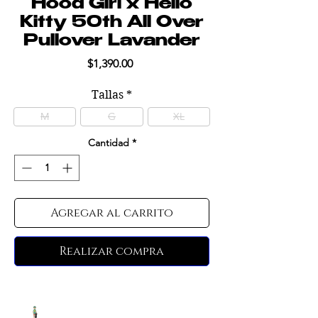
Hood Girl x Hello
Kitty 50th All Over
Pullover Lavander
Precio
$1,390.00
Tallas
*
M
G
XL
Cantidad
*
Agregar al carrito
Realizar compra