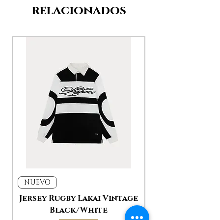
relacionados
NUEVO
NUEVO
Jersey Rugby Lakai Vintage
Jacket Work L
Black/White