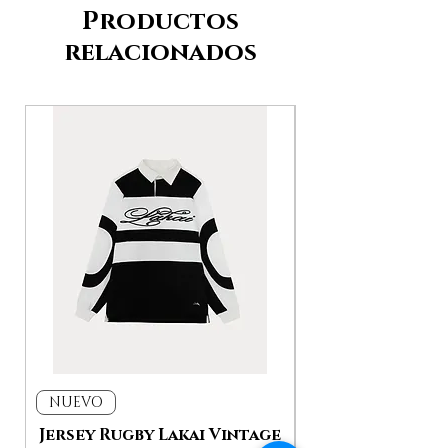
Productos
relacionados
NUEVO
NUEVO
Jersey Rugby Lakai Vintage
Jacket Work L